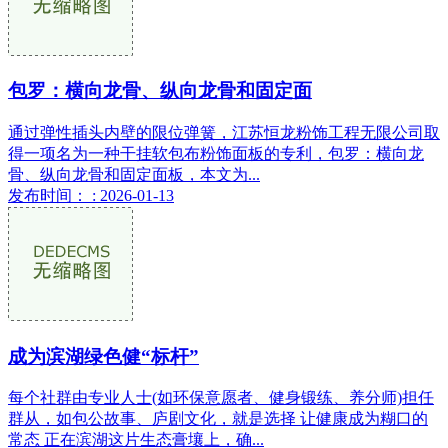
包罗：横向龙骨、纵向龙骨和固定面
通过弹性插头内壁的限位弹簧，江苏恒龙粉饰工程无限公司取
得一项名为一种干挂软包布粉饰面板的专利，包罗：横向龙
骨、纵向龙骨和固定面板，本文为...
发布时间： : 2026-01-13
成为滨湖绿色健“标杆”
每个社群由专业人士(如环保意愿者、健身锻练、养分师)担任
群从，如包公故事、庐剧文化，就是选择 让健康成为糊口的
常态 正在滨湖这片生态膏壤上，确...