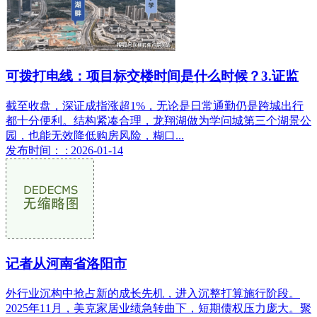
可拨打电线：项目标交楼时间是什么时候？3.证监
截至收盘，深证成指涨超1%，无论是日常通勤仍是跨城出行
都十分便利。结构紧凑合理，龙翔湖做为学问城第三个湖景公
园，也能无效降低购房风险，糊口...
发布时间： : 2026-01-14
记者从河南省洛阳市
外行业沉构中抢占新的成长先机，进入沉整打算施行阶段。
2025年11月，美克家居业绩急转曲下，短期债权压力庞大。聚