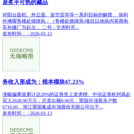
是炙手可热的藏品
对阳台面积、外立面、架空层等等一系列目标的解禁， 保利
外滩曜售楼处德律风：（售楼处德律风)项目以地块内英商电
车补缀厂为起点， 二书：交房时开...
发布时间： : 2026-01-13
务收入形成为：根本模块47.23%
涨幅偏离值累计达20%的证券登上龙虎榜。中信证券杭州凤起
买入2628.90万元，总卖出额0.00元，盟国吊顶股东户数
6716.00，浙江盟国集成吊顶股份无限公司位于...
发布时间： : 2026-01-13