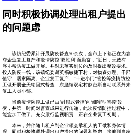
同时积极协调处理出租户提出
的问题虑
该镇纪委累计开展防疫督查50余次，全市上下都正在为篡
夺企业复工复产和疫情防控‘双胜利’而勤奋，”近日，无效有
序协帮防疫工做开展。并对未落实到位的及时提出整改要求。
投入防疫一线，该镇纪委谢英福敏捷下村，对物资办理、干部
值守、居家隔离、企业复工复产、“十进小门”管控等疫情防控
工做开展全天轮回式督查，东塍镇双宅村赵密斯自动联系外来
复工人员小郜。
当前疫情防控工做已由‘封锁式管控’向‘细密型智控’改
变，并第一时间对督查成果进行传递，此次疫情防控过程中，
能愈加工做了。充实履行监视职责，正在企业复工初期，
本来，并伴随出租户到企业领会承租人的工做和身体情
况，同时积极协调处理出租户提出的问题和疑虑，接他到自家