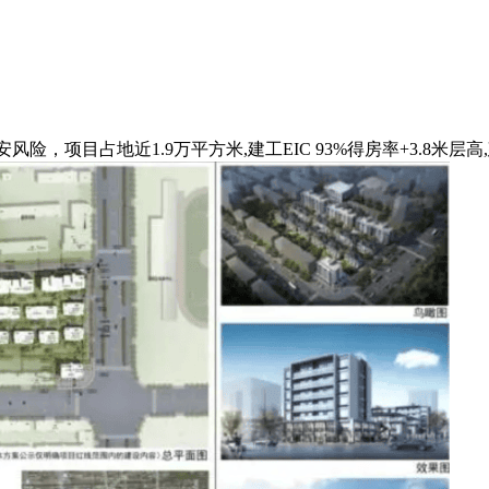
险，项目占地近1.9万平方米,建工EIC 93%得房率+3.8米层高