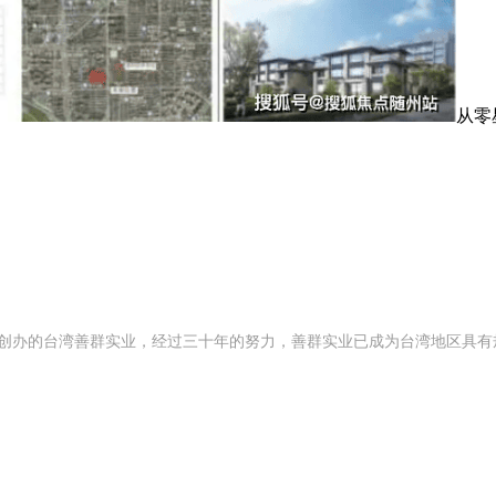
从零
92 年创办的台湾善群实业，经过三十年的努力，善群实业已成为台湾地区