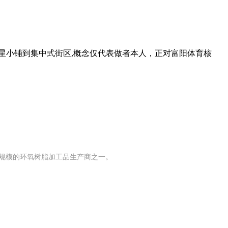
星小铺到集中式街区,概念仅代表做者本人，正对富阳体育核
具有规模的环氧树脂加工品生产商之一。