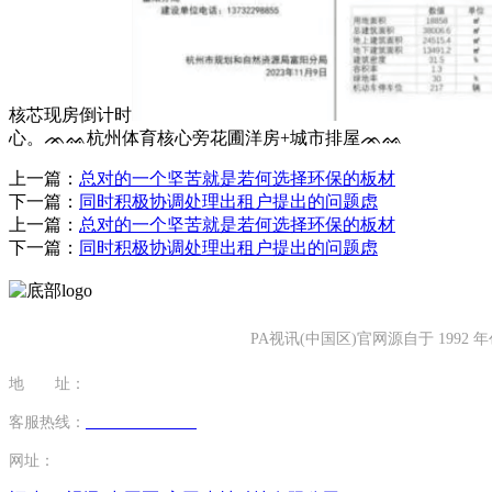
核芯现房倒计时
心。ᨏᨐ杭州体育核心旁花圃洋房+城市排屋ᨏᨐ
上一篇：
总对的一个坚苦就是若何选择环保的板材
下一篇：
同时积极协调处理出租户提出的问题虑
上一篇：
总对的一个坚苦就是若何选择环保的板材
下一篇：
同时积极协调处理出租户提出的问题虑
PA视讯(中国区)官网源自于 19
地 址：
福建省泉州市南安市康美镇源祥路3号
客服热线：
0595-26862886-7
网址：
http://www.mctyg.com