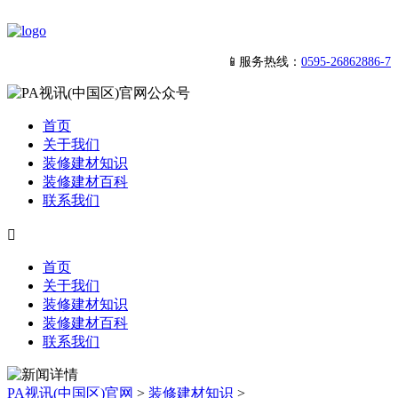
📱服务热线：
0595-26862886-7
首页
关于我们
装修建材知识
装修建材百科
联系我们

首页
关于我们
装修建材知识
装修建材百科
联系我们
PA视讯(中国区)官网
>
装修建材知识
>