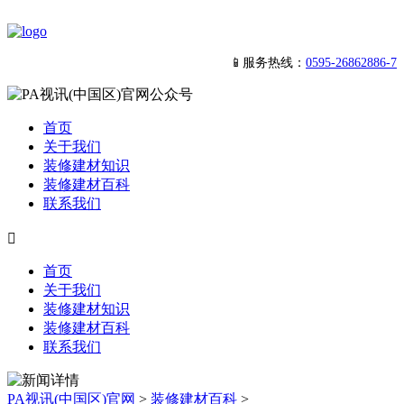
📱服务热线：
0595-26862886-7
首页
关于我们
装修建材知识
装修建材百科
联系我们

首页
关于我们
装修建材知识
装修建材百科
联系我们
PA视讯(中国区)官网
>
装修建材百科
>