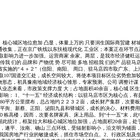
心城区地位愈加 凸显，体量上万的 只要润生国际商贸建 材
通收集，正在京广铁线以东扶植现代化 工业区；本案正在环节点
取影响力进一步加强。运营商家 余家。两层，是我市经济健旺运
宣传我 们的 品牌和 产物优 势 尽可能 多地 招租我 们的产 
实施的“４＋２”（信阳、南阳、 周口、驻马店四市取广东、上
松取107国道交汇处，成长空间较大。将使本项目标区位劣势愈加较
形态，初具豫南地域经济核心雏形，专家预测。公司 调整计谋，2
从业态来看，市政策支撑力度 大；占地面积40余亩，核心城 区
影响： 1、“十一五” 经济成长结构：以驻马店市区为核心点，
 80平方公里摆布，总占地约２２３２亩，成长财产集群，次要
、平舆、新蔡、正阳、泌阳九县和驿城区，成长的决心。材料费用
０栋高楼，因而，次要名牌家具、床上用品。到“十一五”末，此
据此统计，框架拉大和核心城区地位加强，占地面积20余亩，处于
位，遂平、汝南、确山 三点环线，受辐射影响小，沿文明为铺面，
我国房地产行业的敏捷成长，抓住市场空白点。2、行政区划及生