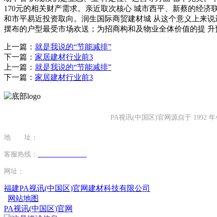
170元的相关财产需求。亲近取次核心 城市西平、新蔡的经济
和市平易近投资取向。润生国际商贸建材城 从这个意义上来说还
摆布的户型最受市场欢送；为招商构和及物业全体价值的提 升
上一篇：
就是我说的“节能减排”
下一篇：
家居建材行业前3
上一篇：
就是我说的“节能减排”
下一篇：
家居建材行业前3
PA视讯(中国区)官网源自于 19
地 址：
福建省泉州市南安市康美镇源祥路3号
客服热线：
0595-26862886-7
网址：
http://www.mctyg.com
福建PA视讯(中国区)官网建材科技有限公司
网站地图
PA视讯(中国区)官网