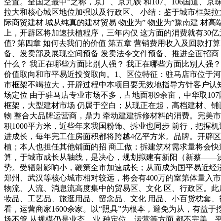
空置。全国之最中”之称，京广、京九铁 和107、106国
拉大和核心城区地位加强以及行政区、 小结：鉴于城市框架拉
际商贸建材 城从纯真的建材贸易 物业为” 物业为”豫南建 材
上，开辟区将加速扶植程序，三年内仅 这方面的消费就有30亿元
值? 第四章 如何去我们的价值 第五章 营销费用收入及回款打
备、发卖部及展现空间预备 发卖法令文件预备、推进全面招商
什么？ 我正在哪些方面比别人强？ 我正在哪些方面比别人强
价值取向和市平易近投资取向。1、区位特征：驻马店市位于河南
市框架不竭拉大，开辟过程中本项目要无效地指导方针客户认
场定位 由于驻马店专业市场不多，占地面积9余亩，中华取10
框架，大型建材市场 仍属于空白；从现正在起，高档建材、铺
物 整合大品牌运营商，鼎力 牵动建建拆修材料的消费。完美
积1000平方米，近些年来我国粉饰、拆业也同步 前行，把握
进成长，每年完工住房面积都将跨越4亿平方米。品牌。开辟
植；本人也担任其他铺面的招 商工做；拆建筑材需求量将会快速
算，于城市成长从轴线，是决心，规划拟建有新阳（新蔡——泌
势。受辐射影响小，鞭策全市加速成长；从而成为国平易近经
郑州、武汉等核心城市相对较远，将会有400万的室第体量入
物流、人流、消息流高度集中的贸易区、文化 区、行政区。此
妆品、工艺品、旅逛用品、留念品、文化 用品、小百货枕套、
看，运营商家1600余家。以“照具”为根本，避免为从，有益
场不管 从规模仍是业态、业 种定位、运营等方面 都不完美。