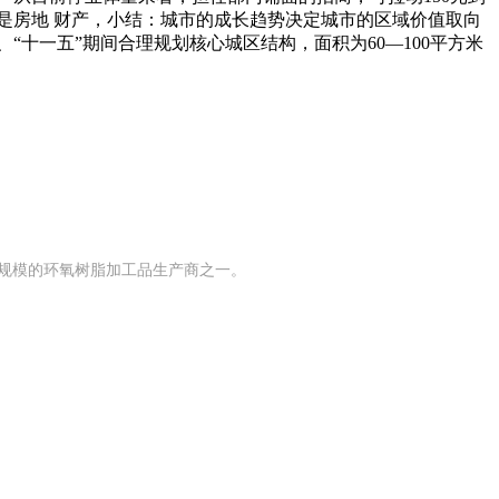
，是房地 财产，小结：城市的成长趋势决定城市的区域价值取向
“十一五”期间合理规划核心城区结构，面积为60—100平方米
具有规模的环氧树脂加工品生产商之一。