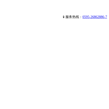
📱服务热线：
0595-26862886-7