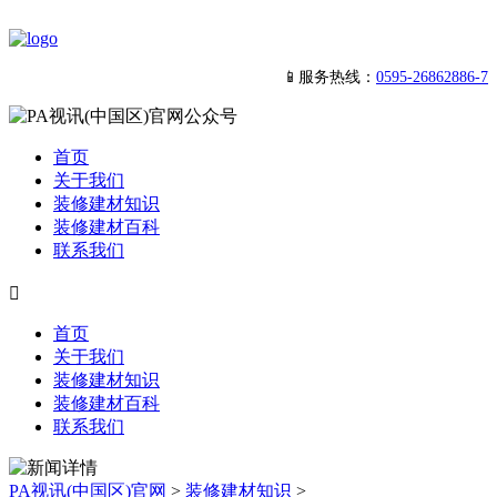
📱服务热线：
0595-26862886-7
首页
关于我们
装修建材知识
装修建材百科
联系我们

首页
关于我们
装修建材知识
装修建材百科
联系我们
PA视讯(中国区)官网
>
装修建材知识
>