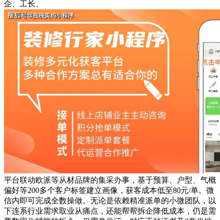
企、工长、
平台联动欧派等从材品牌的集采办事，基于预算、户型、气概
偏好等200多个客户标签建立画像，获客成本低至80元/单。微
信内即可完成全数操做。无论是依赖精准派单的小微团队，以
下连系行业需求取业从痛点，还能帮帮拆企降低成本，仍是需