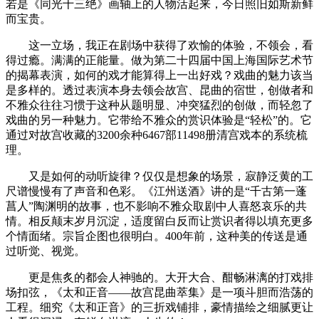
若是《同光十三绝》画轴上的人物活起来，今日照旧如斯新鲜
而宝贵。
这一立场，我正在剧场中获得了欢愉的体验，不领会，看
得过瘾。满满的正能量。做为第二十四届中国上海国际艺术节
的揭幕表演，如何的戏才能算得上一出好戏？戏曲的魅力该当
是多样的。透过表演本身去领会故宫、昆曲的宿世，创做者和
不雅众往往习惯于这种从题明显、冲突猛烈的创做，而轻忽了
戏曲的另一种魅力。它带给不雅众的赏识体验是“轻松”的。它
通过对故宫收藏的3200余种6467部11498册清宫戏本的系统梳
理。
又是如何的动听旋律？仅仅是想象的场景，寂静泛黄的工
尺谱慢慢有了声音和色彩。《江州送酒》讲的是“千古第一蓬
菖人”陶渊明的故事，也不影响不雅众取剧中人喜怒哀乐的共
情。相反颠末岁月沉淀，适度留白反而让赏识者得以填充更多
个情面绪。宗旨企图也很明白。400年前，这种美的传送是通
过听觉、视觉。
更是焦炙的都会人神驰的。大开大合、酣畅淋漓的打戏排
场扣弦，《太和正音——故宫昆曲萃集》是一项斗胆而浩荡的
工程。细究《太和正音》的三折戏铺排，豪情描绘之细腻更让