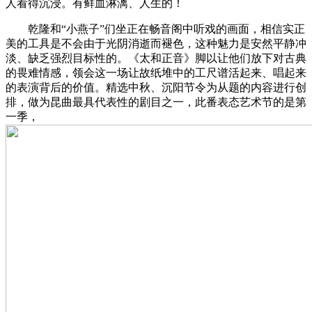
人看得沉浸。有鲜血淋漓、人生的！
乾隆和“小燕子”们坐正在畅音阁中听戏的画面，相信实正
美的工具是不会由于光阴消逝而褪色，这种魅力是安然平静冲
淡、缺乏强烈目标性的。《太和正音》脚以让他们放下对古典
的畏难情感，领会这一场让故纸堆中的工尺谱活起来、唱起来
的表演背后的价值。精选中秋、沉阳节令为从题的内容进行创
排，做为昆曲最具代表性的剧目之一，此番表态艺术节的是第
一季，