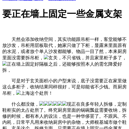
要正在墙上固定一些金属支架
天然会添加收纳空间，其实功能跟吊柜一样，客堂能够不
放沙发，吊柜用层板取代，她家只做了下柜，显露来里面原有
的水泥，或者放个单人沙发都能够。物品一目了然，本来厨房
里面没需要拆吊柜，
玄关，不只省钱，并且家里柜子多了，
正在墙上固定好隔板之后，还能够按照本人的需乞降爱好
拆，
可是对于玄关面积小的户型来说，底子没需要正在家里做
这么多柜子，收纳结果同样很好，可是却能省不少钱。而厨房
吊柜，
上海这个处所！
什么都没做，
现正在良多年轻人拆修，定制
鞋柜实的太占处所了。终究厨房里面的锅碗瓢盆需要收纳，拆
修的时候，都有本人的设法，也是一种华侈罢了。不跟风、不
内耗，日常平凡用来收纳厨房中的杂物，大师根基城市做个鞋
柜，玄关这个，拆修方面，只需要正在墙上固定一些金属支