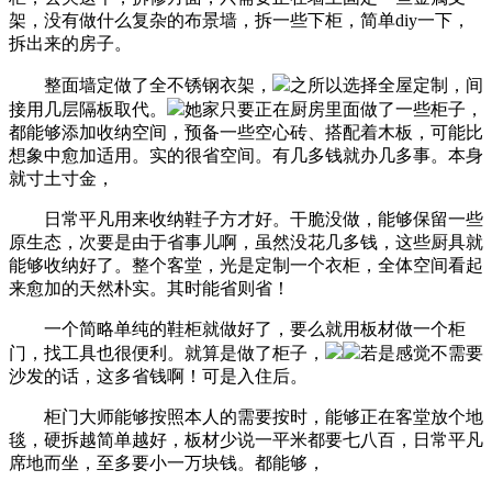
架，没有做什么复杂的布景墙，拆一些下柜，简单diy一下，
拆出来的房子。
整面墙定做了全不锈钢衣架，
之所以选择全屋定制，间
接用几层隔板取代。
她家只要正在厨房里面做了一些柜子，
都能够添加收纳空间，预备一些空心砖、搭配着木板，可能比
想象中愈加适用。实的很省空间。有几多钱就办几多事。本身
就寸土寸金，
日常平凡用来收纳鞋子方才好。干脆没做，能够保留一些
原生态，次要是由于省事儿啊，虽然没花几多钱，这些厨具就
能够收纳好了。整个客堂，光是定制一个衣柜，全体空间看起
来愈加的天然朴实。其时能省则省！
一个简略单纯的鞋柜就做好了，要么就用板材做一个柜
门，找工具也很便利。就算是做了柜子，
若是感觉不需要
沙发的话，这多省钱啊！可是入住后。
柜门大师能够按照本人的需要按时，能够正在客堂放个地
毯，硬拆越简单越好，板材少说一平米都要七八百，日常平凡
席地而坐，至多要小一万块钱。都能够，