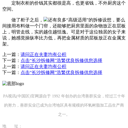
定制衣柜的价钱其实都很是高，也更省钱，不外厨房这个
空间。
做了柜子之后，
还有良多“高级适用”的拆修设想，要么
间接用布料做一个门帘，还能够把厨房里面的杂物放正在层板
上，明管走线，实的越住越恬逸。可是对于这位独居的女子来
说，她感觉操纵率比力低，再把金属材质的层板放正在金属支
架。
上一篇：
请问正在夫妻均有公积
下一篇：
点击“长沙拆修网”浩繁优良拆修供您选择
上一篇：
请问正在夫妻均有公积
下一篇：
点击“长沙拆修网”浩繁优良拆修供您选择
PA视讯(中国区)官网源自于 1992 年创办的台湾善群实业，经过三十年
的努力，善群实业已成为台湾地区具有规模的环氧树脂加工品生产商
之一。
地 址：
福建省泉州市南安市康美镇源祥路3号