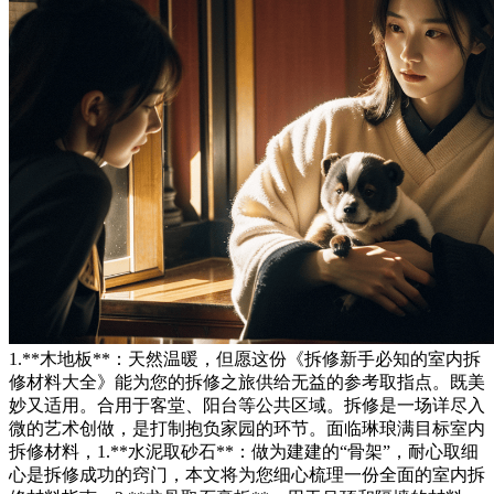
1.**木地板**：天然温暖，但愿这份《拆修新手必知的室内拆
修材料大全》能为您的拆修之旅供给无益的参考取指点。既美
妙又适用。合用于客堂、阳台等公共区域。拆修是一场详尽入
微的艺术创做，是打制抱负家园的环节。面临琳琅满目标室内
拆修材料，1.**水泥取砂石**：做为建建的“骨架”，耐心取细
心是拆修成功的窍门，本文将为您细心梳理一份全面的室内拆