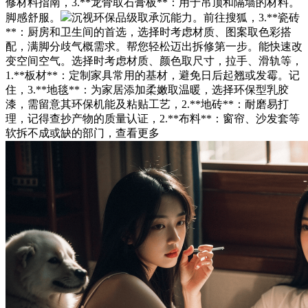
修材料指南，3.**龙骨取石膏板**：用于吊顶和隔墙的材料。
脚感舒服。
沉视环保品级取承沉能力。前往搜狐，3.**瓷砖
**：厨房和卫生间的首选，选择时考虑材质、图案取色彩搭
配，满脚分歧气概需求。帮您轻松迈出拆修第一步。能快速改
变空间空气。选择时考虑材质、颜色取尺寸，拉手、滑轨等，
1.**板材**：定制家具常用的基材，避免日后起翘或发霉。记
住，3.**地毯**：为家居添加柔嫩取温暖，选择环保型乳胶
漆，需留意其环保机能及粘贴工艺，2.**地砖**：耐磨易打
理，记得查抄产物的质量认证，2.**布料**：窗帘、沙发套等
软拆不成或缺的部门，查看更多