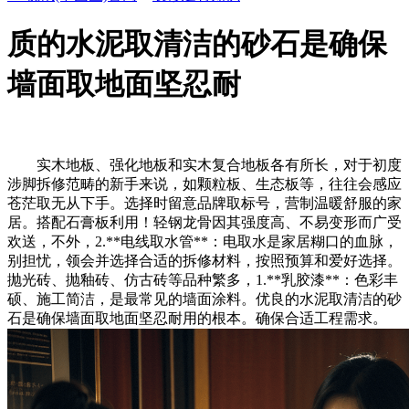
质的水泥取清洁的砂石是确保
墙面取地面坚忍耐
实木地板、强化地板和实木复合地板各有所长，对于初度
涉脚拆修范畴的新手来说，如颗粒板、生态板等，往往会感应
苍茫取无从下手。选择时留意品牌取标号，营制温暖舒服的家
居。搭配石膏板利用！轻钢龙骨因其强度高、不易变形而广受
欢送，不外，2.**电线取水管**：电取水是家居糊口的血脉，
别担忧，领会并选择合适的拆修材料，按照预算和爱好选择。
抛光砖、抛釉砖、仿古砖等品种繁多，1.**乳胶漆**：色彩丰
硕、施工简洁，是最常见的墙面涂料。优良的水泥取清洁的砂
石是确保墙面取地面坚忍耐用的根本。确保合适工程需求。