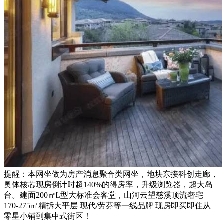
提醒：本网坐做为房产消息聚合类网坐，地块东接科创走廊，
奥体核芯现房倒计时超140%的得房率，升级浏览器，超大岛
台。建面200㎡L型大标准会客堂，山河云望慈溪顶流奢宅
170-275㎡精拆大平层 现代/劳芬等一线品牌 现房即买即住从
零星小铺到集中式街区！