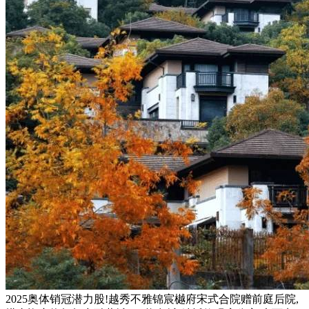
2025奥体销冠潜力股!越秀不雅锦宸樾府宋式合院赠前庭后院,