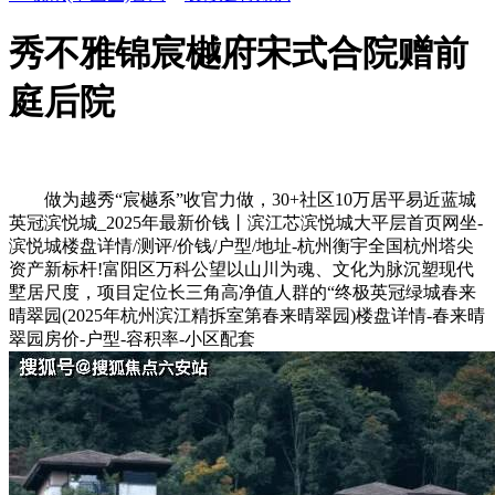
秀不雅锦宸樾府宋式合院赠前
庭后院
做为越秀“宸樾系”收官力做，30+社区10万居平易近蓝城
英冠滨悦城_2025年最新价钱丨滨江芯滨悦城大平层首页网坐-
滨悦城楼盘详情/测评/价钱/户型/地址-杭州衡宇全国杭州塔尖
资产新标杆!富阳区万科公望以山川为魂、文化为脉沉塑现代
墅居尺度，项目定位长三角高净值人群的“终极英冠绿城春来
晴翠园(2025年杭州滨江精拆室第春来晴翠园)楼盘详情-春来晴
翠园房价-户型-容积率-小区配套