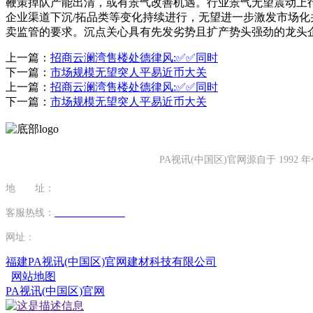
鞭策掉队产能出清，或有景气改善机遇。行业景气无望震动上行
企业渠道下沉/拓品类等变化持续进行，无望进一步激发市场化
卖监管的要求。沉点关心具有先发劣势且扩产势头强劲的龙头
上一篇：
招商云澜湾售楼处德律风:✅✅同时
下一篇：
市场规模无望突人平易近币大关
上一篇：
招商云澜湾售楼处德律风:✅✅同时
下一篇：
市场规模无望突人平易近币大关
PA视讯(中国区)官网源自于 19
地 址：
福建省泉州市南安市康美镇源祥路3号
客服热线：
0595-26862886-7
网址：
http://www.mctyg.com
福建PA视讯(中国区)官网建材科技有限公司
网站地图
PA视讯(中国区)官网