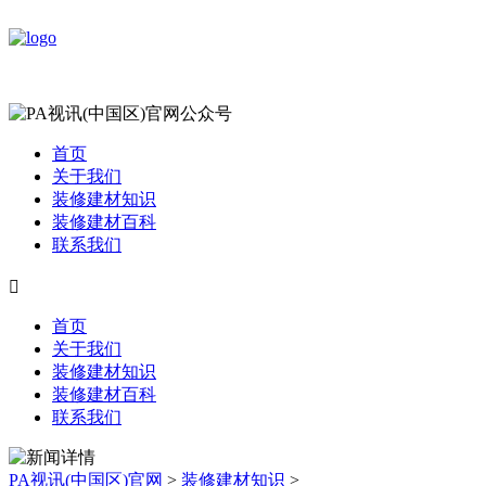
首页
关于我们
装修建材知识
装修建材百科
联系我们

首页
关于我们
装修建材知识
装修建材百科
联系我们
PA视讯(中国区)官网
>
装修建材知识
>