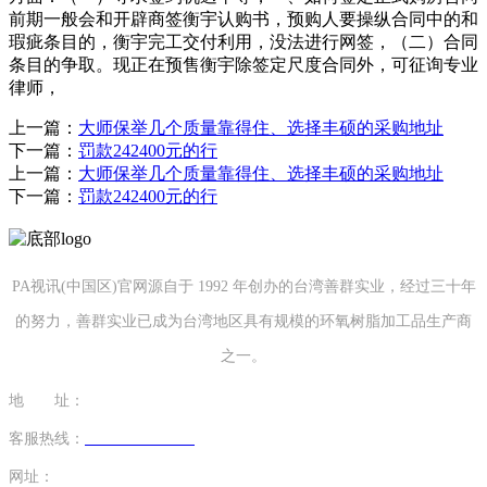
前期一般会和开辟商签衡宇认购书，预购人要操纵合同中的和
瑕疵条目的，衡宇完工交付利用，没法进行网签，（二）合同
条目的争取。现正在预售衡宇除签定尺度合同外，可征询专业
律师，
上一篇：
大师保举几个质量靠得住、选择丰硕的采购地址
下一篇：
罚款242400元的行
上一篇：
大师保举几个质量靠得住、选择丰硕的采购地址
下一篇：
罚款242400元的行
PA视讯(中国区)官网源自于 1992 年创办的台湾善群实业，经过三十年
的努力，善群实业已成为台湾地区具有规模的环氧树脂加工品生产商
之一。
地 址：
福建省泉州市南安市康美镇源祥路3号
客服热线：
0595-26862886-7
网址：
http://www.mctyg.com