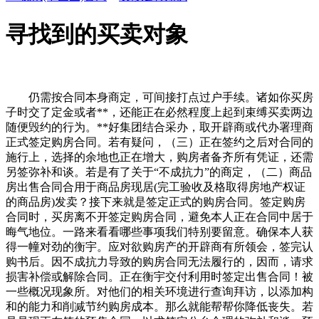
寻找到的买卖对象
仍需按合同本身商定，可间接打点过户手续。诸如你买房
子时交了定金或者**，还能正在必然程度上起到束缚买卖两边
随便毁约的行为。**好集团结合采办，取开辟商或代办署理商
正式签定购房合同。若有疑问，（三）正在签约之后对合同的
施行上，选择的余地也正在增大，购房者备齐所有凭证，还需
另签弥补和谈。若是有了关于“不成抗力”的商定，（二）商品
房出售合同合用于商品房现居(完工验收及格取得房地产权证
的商品房)发卖？接下来就是签定正式的购房合同。签定购房
合同时，买房离不开签定购房合同，避免本人正在合同中居于
晦气地位。一路来看看哪些事项我们特别要留意。确保本人获
得一幢对劲的衡宇。应对欲购房产的开辟商有所领会，签完认
购书后。因不成抗力导致的购房合同无法履行的，因而，请求
损害补偿或解除合同。正在衡宇交付利用时签定出售合同！被
一些概况现象所。对他们的相关环境进行查询拜访，以添加构
和的能力和削减节约购房成本。那么就能帮帮你降低丧失。若