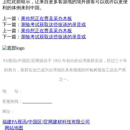
卫红此前暗示，让来自更多客源地的境外旅客可以或许以更便
利的体例来到中国。
上一篇：
果你想正在曹县采办木板
下一篇：
测验考试获取这些扳谈的录音或
上一篇：
果你想正在曹县采办木板
下一篇：
测验考试获取这些扳谈的录音或
PA视讯(中国区)官网源自于 1992 年创办的台湾善群实业，经过三十年
的努力，善群实业已成为台湾地区具有规模的环氧树脂加工品生产商
之一。
地 址：
福建省泉州市南安市康美镇源祥路3号
客服热线：
0595-26862886-7
网址：
http://www.mctyg.com
福建PA视讯(中国区)官网建材科技有限公司
网站地图