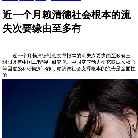
近一个月赖清德社会根本的流
失次要缘由至多有
近一个月赖清德社会支撑根本的流失次要缘由至多有三：
绵阳具有中国工程物理研究院、中国空气动力研究取成长核心
等国度级科研院所18家，赖清德社会支撑根本的流失是全面性
的，