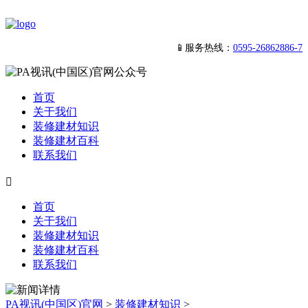
📱服务热线：
0595-26862886-7
首页
关于我们
装修建材知识
装修建材百科
联系我们

首页
关于我们
装修建材知识
装修建材百科
联系我们
PA视讯(中国区)官网
>
装修建材知识
>