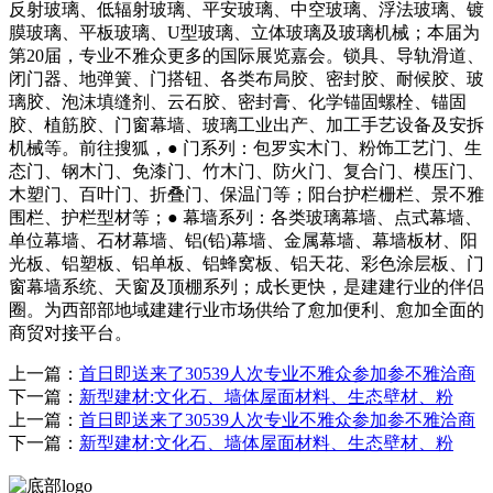
反射玻璃、低辐射玻璃、平安玻璃、中空玻璃、浮法玻璃、镀
膜玻璃、平板玻璃、U型玻璃、立体玻璃及玻璃机械；本届为
第20届，专业不雅众更多的国际展览嘉会。锁具、导轨滑道、
闭门器、地弹簧、门搭钮、各类布局胶、密封胶、耐候胶、玻
璃胶、泡沫填缝剂、云石胶、密封膏、化学锚固螺栓、锚固
胶、植筋胶、门窗幕墙、玻璃工业出产、加工手艺设备及安拆
机械等。前往搜狐，● 门系列：包罗实木门、粉饰工艺门、生
态门、钢木门、免漆门、竹木门、防火门、复合门、模压门、
木塑门、百叶门、折叠门、保温门等；阳台护栏栅栏、景不雅
围栏、护栏型材等；● 幕墙系列：各类玻璃幕墙、点式幕墙、
单位幕墙、石材幕墙、铝(铅)幕墙、金属幕墙、幕墙板材、阳
光板、铝塑板、铝单板、铝蜂窝板、铝天花、彩色涂层板、门
窗幕墙系统、天窗及顶棚系列；成长更快，是建建行业的伴侣
圈。为西部部地域建建行业市场供给了愈加便利、愈加全面的
商贸对接平台。
上一篇：
首日即送来了30539人次专业不雅众参加参不雅洽商
下一篇：
新型建材:文化石、墙体屋面材料、生态壁材、粉
上一篇：
首日即送来了30539人次专业不雅众参加参不雅洽商
下一篇：
新型建材:文化石、墙体屋面材料、生态壁材、粉