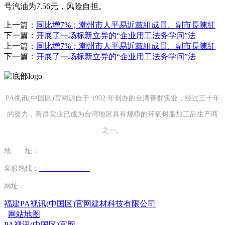
号汽油为7.56元，风险自担。
上一篇：
同比增7%；潮州市人平易近黨組成員、副市長陳紅
下一篇：
开展了一场标新立异的“企业用工法务学问”法
上一篇：
同比增7%；潮州市人平易近黨組成員、副市長陳紅
下一篇：
开展了一场标新立异的“企业用工法务学问”法
PA视讯(中国区)官网源自于 1992 年创办的台湾善群实业，经过三十年
的努力，善群实业已成为台湾地区具有规模的环氧树脂加工品生产商
之一。
地 址：
福建省泉州市南安市康美镇源祥路3号
客服热线：
0595-26862886-7
网址：
http://www.mctyg.com
福建PA视讯(中国区)官网建材科技有限公司
网站地图
PA视讯(中国区)官网