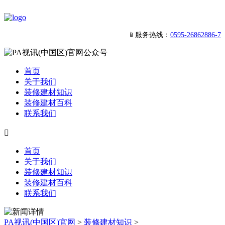
📱服务热线：
0595-26862886-7
首页
关于我们
装修建材知识
装修建材百科
联系我们

首页
关于我们
装修建材知识
装修建材百科
联系我们
PA视讯(中国区)官网
>
装修建材知识
>