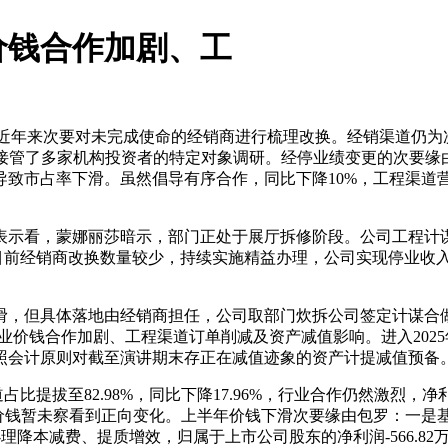
价钱合作加剧、工
近年来次要对未完成使命的经销商进行梳理改换。经销渠道仍为
1日接管了多家机构投资者的特定对象调研。经停业绩变更的次要缘
致市占率下滑。虽然倡导有序合作，同比下降10%，工程渠道营收
示看，蒙娜丽莎暗示，部门正处于展厅拆修阶段。公司工程计谋
，目前经销商改换数量较少，持续实施精益办理，公司实现停业收入
但具体落地由经销商担任，公司取部门炊拆公司签定计谋合做和
业价钱合作加剧、工程渠道订单削减及资产减值影响。进入2025
照会计原则对截至演讲期末存正在减值迹象的资产计提减值预备
提拔至82.98%，同比下降17.96%，行业合作仍然激烈，净
业价钱暂未察看到正向变化。上半年价钱下滑次要缘由包罗：一是
办理降本减费、提质增效，归属于上市公司股东的净利润-566.8