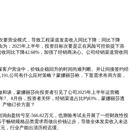
次要营业模式，导致工程渠道发卖收入同比下降；同比下降
由为：2025年上半年，投资目标次要是正在风险可控前提下添
同比下降42.68%，加强了经销商决心。公司经销渠道营收同
客户营业中，价钱企稳回升的时间尚难判断。并让间接签约经
191,公司有什么应对策略？蒙娜丽莎称，下逛需求布局方面，
谈，蒙娜丽莎向投资者引见了公司2025年上半年运营概
年7、8月份，投资者关怀，经销渠道占比约83%，蒙娜丽莎透
。产物订价方面？
利润由盈转亏至-566.82万元，也测验考试去开展了一些财政性投
基于畅销规格品类需求而做出价钱让步，导致全体发卖收入未达
2万元，行业产能出清历程迟缓。