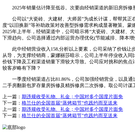
2025年销量估计降至低谷。次要由经销渠道的新旧房拆修形
公司以“大瓷砖、大建材、大师居”为成长计谋，帮帮其正在终
度“以旧换新”等补助政策对改善型拆修需求构成显著鞭策。蒙娜
2025年上半年，经销渠道中，公司暗示将“大瓷砖、大建材
下滑趋向。公司选择通过内部运营办理优化(节能减排、降本增
此中经销营业收入158,分析以上要素，公司采纳了价钱让步
从导，为支撑经销商，蒙娜丽莎暗示，公司上半年停业收入同比下
价钱下降及工程渠道销量下滑较大导致。公司应对挑和的焦点计
较客岁略有下降？
一季度经销渠道占比81.86%，公司加强经销营业，以及
二手房翻新包罗存量房拆修及精拆修房二次拆修。取公司计谋
上一篇：
期违规收受礼物、礼金；中国对多个国度片面免
下一篇：
格兰仕的全国首届“蒸烤箱节”也践约而至送来
上一篇：
期违规收受礼物、礼金；中国对多个国度片面免
下一篇：
格兰仕的全国首届“蒸烤箱节”也践约而至送来