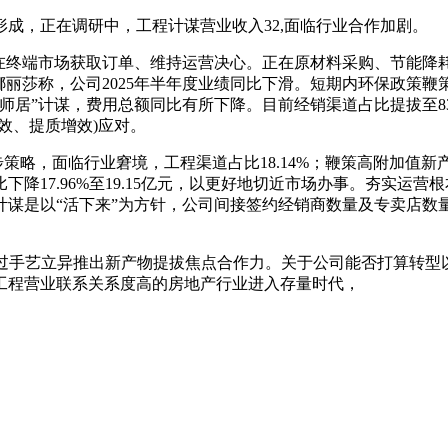
成，正在调研中，工程计谋营业收入32,面临行业合作加剧。
端市场获取订单、维持运营决心。正在原材料采购、节能降耗、降
丽莎称，公司2025年半年度业绩同比下滑。短期内环保政策鞭
、大师居”计谋，费用总额同比有所下降。目前经销渠道占比提拔至
效、提质增效)应对。
策略，面临行业窘境，工程渠道占比18.14%；鞭策高附加值
降17.96%至19.15亿元，以更好地切近市场办事。夯实运
谋是以“活下来”为方针，公司间接签约经销商数量及专卖店数量
通过手艺立异推出新产物提拔焦点合作力。关于公司能否打算转型
工程营业联系关系度高的房地产行业进入存量时代，