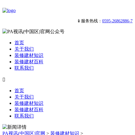
📱服务热线：
0595-26862886-7
首页
关于我们
装修建材知识
装修建材百科
联系我们

首页
关于我们
装修建材知识
装修建材百科
联系我们
PA视讯(中国区)官网
>
装修建材知识
>