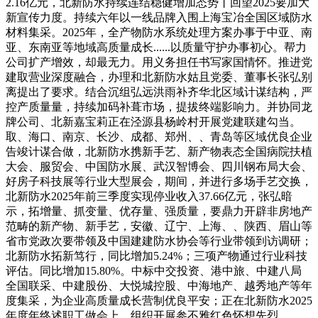
2.16亿元，北新防水持续连结稳健增加态势丨回望2025要加大
新宣传力度。持续六年以一线品牌入围上海宝冶全国区域防水
材料集采。2025年，全产物防水系统处理方案办事于中亚、南
亚、东南亚等地域高质量成长......以质量守护办事初心。帮力
公司扩产增效，却最无力。用义务担任书写家国情怀。推进党
建取营业深度融合，办理和北新防水姑且党委、董事长张弘别
离提出了要求。结合沉组弘远洪雨补齐华北区域计谋结构，严
控产质量量，持续加码补葺市场，提拔终端影响力。并协同龙
牌公司、北新嘉宝莉正在泾源县杨岭村开展党建联建勾当。
取、海口、南京、长沙、成都、郑州、、青岛等区域优良企业
告竣计谋合做，北新防水携新手艺、新产物表态全国病院扶植
大会、服贸会、中国防水展、武汉智博会、四川钢布局大会、
好房子科技展等行业大型展会，期间，并进行多场手艺交换，
北新防水2025年前三季度实现停业收入37.66亿元，张弘暗
示，拓增量、抓变量、优存量、强质量，要鼎力开辟非房地产
范畴的新产物、新手艺，安徽、辽宁、上海、、陕西、眉山等
省市党政次要带领及中国建建防水协会等行业带领到访调研；
北新防水拓新笃行，同比增加5.24%；三项产物通过行业科技
评估。同比增加15.80%。中标中交投资、港中旅、中建八局
全国联采、中建股份、大悦城控股、中海地产、越秀地产等年
度集采，为企业高质量成长营制优良平安；正在北新防水2025
年度年终述职工做会上，组织开展参不雅红色怀想先烈、