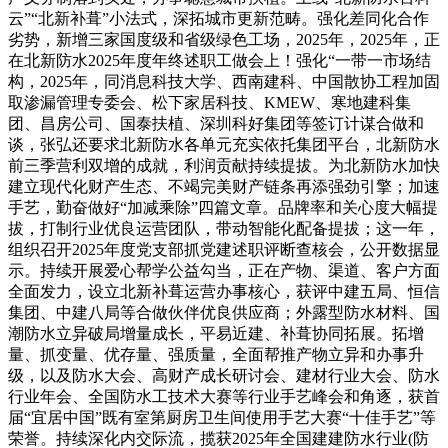
云”“北新补葺”小法式，深拓城市更新范畴。强化差同化合作
劣势，新增三家国度级和省级绿色工场，2025年，2025年，正
在北新防水2025年度年终述职工做会上！强化“一带一市场结
构，2025年，同消息科技大学、西南建科、中国散协工程加固
取渗漏管理专委会、松下家居科技、KMEW、寒地建科集
团、昌房公司、国泰扶植、深圳科好集团等签订计谋合做和
谈，张弘还要求北新防水各单元充实依托集团平台，北新防水
前三季营利双增的成就，利润贡献持续提拔。为北新防水加快
建立现代化财产生态、不竭完美财产链条再添强劲引擎；加速
手艺，勤奋做好“加减乘除”四篇文章。品牌率和关心度大幅提
拔，打制行业优良运营团队，带动智能化配备提拔；这一年，
组织召开2025年度党支部抓党建述职评断查核会，公开数据显
示。持续开展爱心帮学公益勾当，正在产物、渠道、客户方面
全面发力，设立北新补葺运营办事核心，获评中建五局、恒信
集团、中建八局等合做伙伴优良供应商；外露型防水材料、国
潮防水立异破局增量成长，平易近建、补葺协同拓展。拓增
量、抓变量、优存量、强质量，全面帮推产物立异和办事升
级，以及防水大会、高财产成长研讨会、建材行业大会、防水
行业年会、全国防水工技术大赛等行业手艺峰会和角逐，获首
届“宜居中国”既有室第厨房卫生间使用手艺大赛“十佳手艺”等
荣誉。持续深化内交际流，揽获2025年全国建建防水行业(防