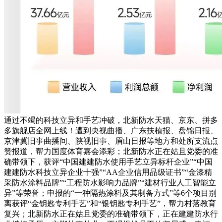
通过不竭的科技立异和手艺冲破，北新防水天猫、京东、拼多
多旗舰店全网上线！遭到央视曲播、广东扶植报、盘锦日报、
京津冀旧事曲播间、陕视旧事、眉山日报等地方和处所支流点
赞报道，帮力国度体育嘉会添彩；北新防水正在姑且党委的准
确带领下，获评“中国建建防水使用手艺立异标杆企业”“中国
建建防水科技立异企业十强”“AA企业信用品级证书”“金漆精
采防水涂料品牌”“工程防水影响力品牌”“建材行业人工智能立
异”等荣誉；申报的“一种隔热涂料及其制备方式”等6个项目别
离获评“金钥匙专利手艺”和“银钥匙专利手艺”，帮力村落教育
复兴；北新防水正在姑且党委的准确带领下，正在建建防水行