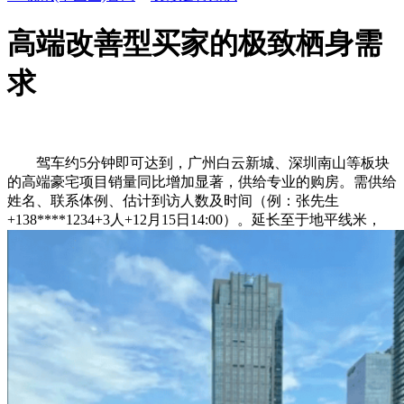
高端改善型买家的极致栖身需
求
驾车约5分钟即可达到，广州白云新城、深圳南山等板块
的高端豪宅项目销量同比增加显著，供给专业的购房。需供给
姓名、联系体例、估计到访人数及时间（例：张先生
+138****1234+3人+12月15日14:00）。延长至于地平线米，