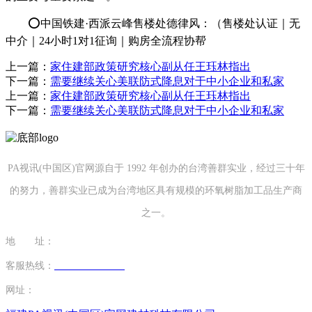
⭕中国铁建·西派云峰售楼处德律风：（售楼处认证｜无
中介｜24小时1对1征询｜购房全流程协帮
上一篇：
家住建部政策研究核心副从任王珏林指出
下一篇：
需要继续关心美联防式降息对于中小企业和私家
上一篇：
家住建部政策研究核心副从任王珏林指出
下一篇：
需要继续关心美联防式降息对于中小企业和私家
PA视讯(中国区)官网源自于 1992 年创办的台湾善群实业，经过三十年
的努力，善群实业已成为台湾地区具有规模的环氧树脂加工品生产商
之一。
地 址：
福建省泉州市南安市康美镇源祥路3号
客服热线：
0595-26862886-7
网址：
http://www.mctyg.com