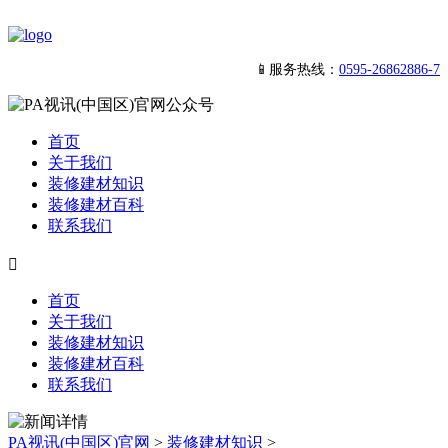
📱服务热线：
0595-26862886-7
首页
关于我们
装修建材知识
装修建材百科
联系我们

首页
关于我们
装修建材知识
装修建材百科
联系我们
PA视讯(中国区)官网
>
装修建材知识
>