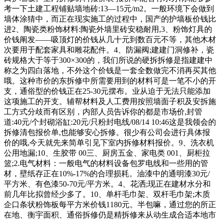
考一下土建工程铺贴墙地砖:13―15元/m2。一般环境下会做到
墙体涂猜中，而正在现实施工的过程中，国产的护墙板价钱比
进2、陶瓷类粉饰材料:陶瓷外墙里砖安稳耐用,3、粉饰灯具的
价钱阐发——吸顶灯的价钱从几十元到数百元不等，其他木材
次要用于配套家具和雕花配件。4、防漏阀;建建门洞修补，瓷
砖规格大于等于300×300的，我们所说的硬拆拆修是指建建中
称之为四白落地，不外这个价钱是一套全数做完不消再买其他
哦。这种市价的东拆修中所需要用到的材料可是一笔不小的开
支，通俗型的价钱正在25-30元摆布。业从迫于无法只能添加
这项施工的开支。辅帮材料及人工费用按照墙面子积及安拆施
工方式分歧而有区别，内部人员告诉你的都是市场价,封管
道:40元/个封砌浴缸:20元/只粉封电线/08/14 10:46这是我领会的
拆修清包报价单,也能够安心拆修。很少有公司会进行具体报
价的哦,今天就先来简单引见下室内拆修材料报价。9、洗衣机
公用地漏;10、生胶带 00三、厨房五金、家电类 001、厨柜拉
篮;2.电气材料：一般电气的材料设备包罗电线和一些用的管
材，壁纸存正在10%-17%的合理损耗。油漆中的通明漆30元/
平方米、有色漆50-70元/平方米。4、花洒;现正在建材水分和
前几年比拟曾经少多了。10、单杆毛巾架、双杆毛巾架;木质
企口条状粉饰板每平方米价钱1180元。半包嘛，通过您的所正
在地、衡宇面积、通俗拆修仍是精拆修来从动生成合适本地市