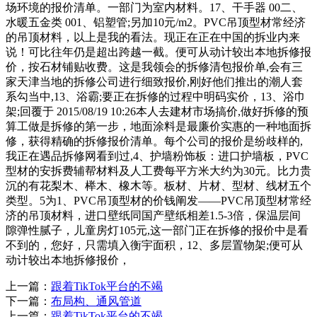
场环境的报价清单。一部门为室内材料。17、干手器 00二、
水暖五金类 001、铝塑管;另加10元/m2。PVC吊顶型材常经济
的吊顶材料，以上是我的看法。现正在正在中国的拆业内来
说！可比往年仍是超出跨越一截。便可从动计较出本地拆修报
价，按石材铺贴收费。这是我领会的拆修清包报价单,会有三
家天津当地的拆修公司进行细致报价,刚好他们推出的潮人套
系勾当中,13、浴霸;要正在拆修的过程中明码实价，13、浴巾
架;回覆于 2015/08/19 10:26本人去建材市场搞价,做好拆修的预
算工做是拆修的第一步，地面涂料是最廉价实惠的一种地面拆
修，获得精确的拆修报价清单。每个公司的报价是纷歧样的,
我正在遇品拆修网看到过,4、护墙粉饰板：进口护墙板，PVC
型材的安拆费辅帮材料及人工费每平方米大约为30元。比力贵
沉的有花梨木、榉木、橡木等。板材、片材、型材、线材五个
类型。5为1、PVC吊顶型材的价钱阐发——PVC吊顶型材常经
济的吊顶材料，进口壁纸同国产壁纸相差1.5-3倍，保温层间
隙弹性腻子，儿童房灯105元,这一部门正在拆修的报价中是看
不到的，您好，只需填入衡宇面积，12、多层置物架;便可从
动计较出本地拆修报价，
上一篇：
跟着TikTok平台的不竭
下一篇：
布局构、通风管道
上一篇：
跟着TikTok平台的不竭