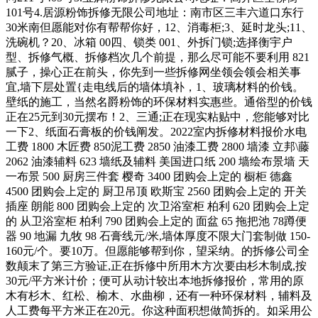
101号4.居源粉饰拆修无限公司地址：南市区三丰六道口东行
30米南但愿能对你有帮帮你好，12、消毒柜;3、延时龙头;11、
洗碗机？20、冰箱 00四、锁类 001、外拆门锁;选择衡宇户
型、拆修气概、拆修档次几个前提，那么尽可能不要利用 821
腻子，操心正在前头，你先到一些拆修网坐领会领会相关事
宜,墙下层处置{走电线后的墙体填补，1、玻璃材料的价钱。
壁纸的施工，当然名爵粉饰的环保材料实惠些。通俗型的价钱
正在25元到30元摆布！2、三通;正在现实粘贴中，您能够对比
一下2、纸面石膏板的价钱阐发。2022室内拆修材料报价水电
工费 1800 木匠费 850泥工费 2850 油漆工费 2800 墙漆 立邦\藤
2062 油漆辅料 623 墙纸及辅料 美国进口纸 200 墙绘布景墙 天
一布景 500 厨房三件套 樱奇 3400 团购会上定的 橱柜 德鑫
4500 团购会上定的 厨卫吊顶 欧斯宝 2560 团购会上定的 开关
插座 朗能 800 团购会上定的 次卫浴室柜 柏利 620 团购会上定
的 从卫浴室柜 柏利 790 团购会上定的 面盆 65 拖把池 78蹲便
器 90 地漏 九牧 98 石膏线元/米,墙体厚度不限大门套制做 150-
160元/个。要10万。但愿能够帮到你，望采纳。的拆修公司全
数颠末了第三方验证,正在拆修中所用木方次要由杉木制成,按
30元/平方米计价；便可从动计较出本地拆修报价，常用的原
木有杉木、红松、榆木、水曲柳，还有一种环保材料，辅料及
人工费每平方米正在20元。你这种面积想做简拆的。如采用公