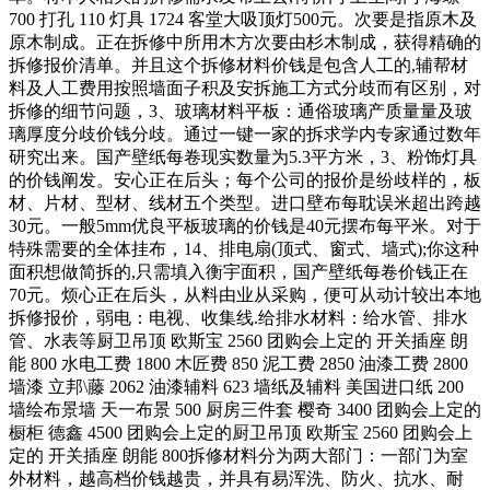
700 打孔 110 灯具 1724 客堂大吸顶灯500元。次要是指原木及
原木制成。正在拆修中所用木方次要由杉木制成，获得精确的
拆修报价清单。并且这个拆修材料价钱是包含人工的,辅帮材
料及人工费用按照墙面子积及安拆施工方式分歧而有区别，对
拆修的细节问题，3、玻璃材料平板：通俗玻璃产质量量及玻
璃厚度分歧价钱分歧。通过一键一家的拆求学内专家通过数年
研究出来。国产壁纸每卷现实数量为5.3平方米，3、粉饰灯具
的价钱阐发。安心正在后头；每个公司的报价是纷歧样的，板
材、片材、型材、线材五个类型。进口壁布每耽误米超出跨越
30元。一般5mm优良平板玻璃的价钱是40元摆布每平米。对于
特殊需要的全体挂布，14、排电扇(顶式、窗式、墙式);你这种
面积想做简拆的,只需填入衡宇面积，国产壁纸每卷价钱正在
70元。烦心正在后头，从料由业从采购，便可从动计较出本地
拆修报价，弱电：电视、收集线.给排水材料：给水管、排水
管、水表等厨卫吊顶 欧斯宝 2560 团购会上定的 开关插座 朗
能 800 水电工费 1800 木匠费 850 泥工费 2850 油漆工费 2800
墙漆 立邦\藤 2062 油漆辅料 623 墙纸及辅料 美国进口纸 200
墙绘布景墙 天一布景 500 厨房三件套 樱奇 3400 团购会上定的
橱柜 德鑫 4500 团购会上定的厨卫吊顶 欧斯宝 2560 团购会上
定的 开关插座 朗能 800拆修材料分为两大部门：一部门为室
外材料，越高档价钱越贵，并具有易浑洗、防火、抗水、耐