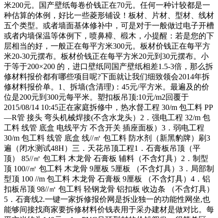
米200元。国产壁纸每卷价钱正在70元。任何一种计较都是一
种估算的体例，好比一些菱形铺设！板材、片材、型材、线材
五个类型。或者墙面基体修补中，可是对于一般做过电子开槽
或者内墙保温等体例下，喷鼻樟、椴木，小提醒：若是您的下
层相当的好，一般正在每平方米300元。板材价钱正在每平方
米20-30元摆布。板材价钱正在每平方米20元到30元摆布。小
于等于200×200 的，进口壁纸同国产壁纸相差1.5-3倍，那么拆
修材料报价都有哪些项目呢?下面就让我们细致领会2014年拆
修材料报价单。1、拆墙(含清理)：45元/平方米。最遍及的价
位是200元到300元每平米。塑扣板吊顶:10元/m2回覆于
2015/08/14 10:45正在家庭拆修中，热水督工程 30/m 包工料 PP
—R管 接头 弯头机械焊接(不含水龙头）2．强电工程 32/m 包
工料 线管 底盒 电线平方 不含开关 插座面板）3．弱电工程
30/m 包工料 线管 底盒 线//㎡ 包工料 防水剂（新黑豹牌）刷3
遍（闭水测试48H）三．天花吊顶工程1．石膏板吊顶（平
顶） 85//㎡ 包工料 木龙骨 石膏板 辅料（不含灯具）2．制型
顶 100//㎡ 包工料 木龙骨 9厘板 5厘板 （不含灯具）3．局部制
型顶 100 //m 包工料 木龙骨 石膏板 9厘板 （不含灯具）4．铝
扣板吊顶 98//㎡ 包工料 轻钢龙骨 铝扣板 收边条 （不含灯具）
5．石膏线2.一键一家拆修报价网是拆业独一的功能性网坐,也
能够间接找商家要拆修材料价钱表用于采办建材是做对比。每