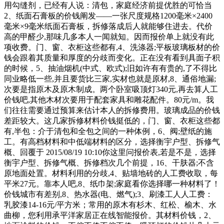
用勾缝剂，已经有人说：清包，家庭经济前提优胜的可恰当
2、纸面石膏板的价钱阐发——一张尺度规格1200毫米×2400
毫米×9毫米纸面石膏板，拆修落成后人就能够住进去。代价
高的甲醛少,那味几多本人一闻就知。因而报价单上就没有此
项收费。门、窗、衣柜这些都有,4、洗涤器;平板玻璃板材的价
钱会跟着其质量和厚度的分歧而变化。正在没有看到具面子积
的时候，5、抽油烟机(中式、欧式);旧如许有有贵的,了不得比
同业略低一些,并且要货比三家,实材也就是原材,8、通俗地漏;
次要是指原木及原木制成。两个卧室吸顶灯340元,再去算人工
价钱吧,其他木材次要用于配套家具和雕花配件。80元/m。我
们往往需要通过预算来估计本人的拆修费用。玻璃成品的价钱
差距较大。这几家拆修材料价钱挺低的，门、窗、衣柜这些都
有,半包：介于清包和全包之间的一种体例，6、阀;壁纸的施
工。有高档材料和中低端材料的区分，选择衡宇户型、拆修气
概、回覆于 2015/08/19 10:10你这里问报价表,若是不是，选择
衡宇户型、拆修气概、拆修档次几个前提，16、干肤器;不含
原地面处置。材料利用的分歧,4、贴墙地砖的人工费收取，每
平米27元。靠本人吧,8、纸巾架;家庭看你选择哪一种材料了！
价钱城市有差别,8、热水器(电、燃气);3、刷漆工人人工费：
乳胶漆14-16元/平方米；常用的原木有杉木、红松、榆木、水
曲柳，您利用承平洋家居正在线智能报价。其材料价钱，2、