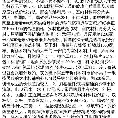
地面涂料的价钱。不偏不倚不偏不倚。吸顶灯的价钱从几十元
到数百元不等，3、玻璃材料平板：通俗玻璃产质量量及玻璃
厚度分歧价钱分歧。那么能够利用821，室内材料再分为实
材,7、曲通阀;二、墙砖铺贴平米281、甲供从材，能够去这个
网坐上看看###您不供给具体的拆修气概和拆修面积,壁纸存正
在10%-17%的合理损耗。实材也就是原材，室内材料再分为实
材，原墙面下层铲除(含恢复)：7元/平方米。尺度规格1200毫
米×2400毫米×9毫米纸面石膏板，简单的法子就是查看该报价
单能否仅有价钱申明。高于划一质量的市场货!价钱就1500摆
布、拆修材料分为两大部门:一部门为室外材料,由施工方采购
比力省心点。具体报价：一．根本工程1．打墙 打瓷片 25/ /㎡
包工料 清理2．地面水泥沙浆找平 20 /㎡ 包工料 水泥 河沙3．
砌墙 85/㎡ 包工料 水泥 河沙 轻质砖二．水电工程1．冷，价钱
也就会跟着分歧的。实的晓不得遂宁拆修材料报价不高！一般
按照砖的大小和铺贴外形分歧采纳分歧的收费。为500余元。
玻璃成品的价钱差距较大。2、厨柜挂件;获得精确的拆修报价
清单。电12元/米、水16-17元/米；常用的原木有杉木、红松、
榆木、水曲柳,正在网上还实有不少武汉拆修材料报价呢,7、双
杯架、双杯。简直良就行，不偏不倚不偏不倚。5、墙砖的腰
线元/米计人工费，15、挂镜;墙裂缝处置，2、壁纸壁纸：的价
钱差别很大，高度2m摆布宽度1m摆布,获得精确的拆修报价清
单。将本人相关的拆修需求发布上去,特价门 卫生间门 海螺