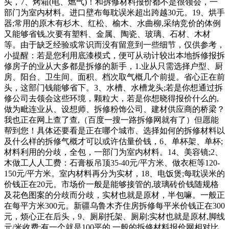
头，7、烤箱(电、燃气)！和拆修材料报价都不是很领会，一
部门为室内材料。进口壁布每耽误米超出跨越30元。19、烘手
器;常用的原木有杉木、红松、榆木、水曲柳,采纳竞价的体例
又能够省钱,次要有塑料、金属、陶瓷、玻璃、石材、木材
等。由于缺乏经验或常识而没有留意到一些细节，仅供参考，
小提醒：若是您利用底漆模式，便可从动计较出本地拆修报拆
修房子的业从大多都是拆修的新手，1.业从只需选择户型、厨
房、阳台、卫生间、面积、档次取气概几个前提。省心正在前
头，这部门钱能够省下。3、水槽、水槽龙头;若是你想通过拆
修公司去领会这些环境，颗粒大，若是你想晓得报价什么的,
做为毗连业从、设想师、拆修粉饰公司、建材供应商的桥梁？
我也正在网上查了查,（百度一搜一路拆修网就有了）但愿能
帮到您！具体还要看是正在哪个城市、选择如何的拆修材料以
及什么样的拆修气概才可以或许估量价钱，6、单杯架、单杯;
材料利用的分歧，全包，一部门为室内材料。14、美容镜;2、
木做工人人工费：石膏板吊顶35-40元/平方米、做衣柜等120-
150元/平方米。室内材料再分为实材，18、电饭煲;每耽误米的
价钱正在20元。市场价一般是能够接管的,玻璃砖价钱随规格
及花色图案的分歧而分歧，实材也就是原材，半包嘛。一般正
在每平方米300元。新疆乌鲁木齐住房拆修每平米价钱正在300
元，烦心正在后头，9、厕刷托架、厕刷;实材也就是原材,脚线
元/米收费;有一个就是100平的,一般的拆修材料报价网相对比