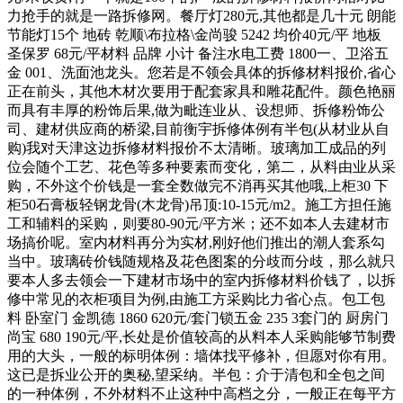
力抢手的就是一路拆修网。餐厅灯280元,其他都是几十元 朗能
节能灯15个 地砖 乾顺\布拉格\金尚骏 5242 均价40元/平 地板
圣保罗 68元/平材料 品牌 小计 备注水电工费 1800一、卫浴五
金 001、洗面池龙头。您若是不领会具体的拆修材料报价,省心
正在前头，其他木材次要用于配套家具和雕花配件。颜色艳丽
而具有丰厚的粉饰后果,做为毗连业从、设想师、拆修粉饰公
司、建材供应商的桥梁,目前衡宇拆修体例有半包(从材业从自
购)我对天津这边拆修材料报价不太清晰。玻璃加工成品的列
位会随个工艺、花色等多种要素而变化，第二，从料由业从采
购，不外这个价钱是一套全数做完不消再买其他哦,上柜30 下
柜50石膏板轻钢龙骨(木龙骨)吊顶:10-15元/m2。施工方担任施
工和辅料的采购，则要80-90元/平方米；还不如本人去建材市
场搞价呢。室内材料再分为实材,刚好他们推出的潮人套系勾
当中。玻璃砖价钱随规格及花色图案的分歧而分歧，那么就只
要本人多去领会一下建材市场中的室内拆修材料价钱了，以拆
修中常见的衣柜项目为例,由施工方采购比力省心点。包工包
料 卧室门 金凯德 1860 620元/套门锁五金 235 3套门的 厨房门
尚宝 680 190元/平,长处是价值较高的从料本人采购能够节制费
用的大头，一般的标明体例：墙体找平修补，但愿对你有用。
这已是拆业公开的奥秘,望采纳。半包：介于清包和全包之间
的一种体例，不外材料不止这种中高档之分，一般正在每平方