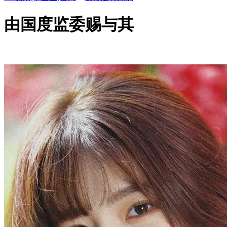
由国度监委赐与其