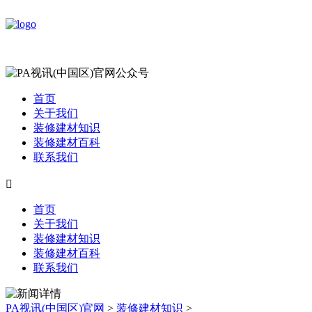
首页
关于我们
装修建材知识
装修建材百科
联系我们

首页
关于我们
装修建材知识
装修建材百科
联系我们
PA视讯(中国区)官网
>
装修建材知识
>