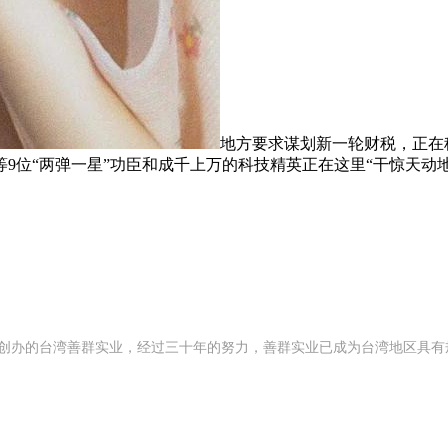
地方要求谋划新一轮财税，正在
9位“两弹一星”功臣和成千上万的科技精英正在这里“干惊天动
92 年创办的台湾善群实业，经过三十年的努力，善群实业已成为台湾地区