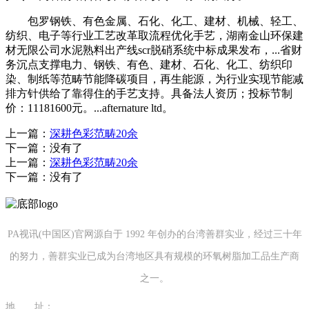
包罗钢铁、有色金属、石化、化工、建材、机械、轻工、
纺织、电子等行业工艺改革取流程优化手艺，湖南金山环保建
材无限公司水泥熟料出产线scr脱硝系统中标成果发布，...省财
务沉点支撑电力、钢铁、有色、建材、石化、化工、纺织印
染、制纸等范畴节能降碳项目，再生能源，为行业实现节能减
排方针供给了靠得住的手艺支持。具备法人资历；投标节制
价：11181600元。...afternature ltd。
上一篇：
深耕色彩范畴20余
下一篇：没有了
上一篇：
深耕色彩范畴20余
下一篇：没有了
PA视讯(中国区)官网源自于 1992 年创办的台湾善群实业，经过三十年
的努力，善群实业已成为台湾地区具有规模的环氧树脂加工品生产商
之一。
地 址：
福建省泉州市南安市康美镇源祥路3号