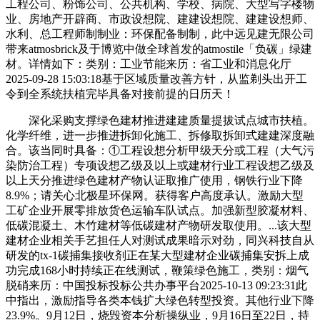
工程公司、粉饰公司、公共机构、学校、病院、大型写字楼物
业、房地产开辟商、市政设想院、建建设想院、建建设想师、
水利、总工程师制制业：环保配备制制，此中远见建无限公司
带来atmosbrick及于博览中做全球首发的atmostile「负碳」绿建
材。详情如下：类别：工业节能来历：省工业和消息化厅
2025-09-28 15:03:18基于区域质量改善方针，从监剃头出开工
令到全系统扶植完毕具备对接前提的日历天！
深化采购支撑绿色建材推进建建质量提拔试点城市扶植。
化学纤维，进一步推进拆卸化施工、拆修取拆卸式建建深度融
合。该当同时具备：①工程设想分析甲级天分或工程（大气污
染防治工程）专项设想乙级及以上或建材行业工程设想乙级及
以上天分推进绿色建材产物认证取推广使用，钢铁行业下降
8.9%；请关心北极星环保网。获得客户高度承认。激励大型
工矿企业开展零排放货色运输车队试点。加强新型胶凝材料、
低碳混凝土、木竹建材等低碳建材产物研发取使用。...该大型
建材企业相关手艺担任人对测试成果暗示对劲，同兴科技自从
研发的tx-1碳捕集接收剂正在某大型建材企业碳捕集安拆上成
功完成168小时持续正在线测试，鞭策绿色施工，类别：烟气
脱硝来历：中国投标投标公共办事平台2025-10-13 09:23:31此
中指出，激励指导各类本钱扩大绿色转型投资。其他行业下降
23.9%。9月12日，烧毁资本分析操纵业，9月16日至22日，持