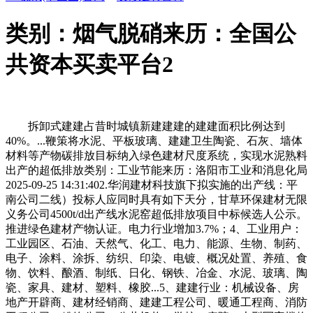
类别：烟气脱硝来历：全国公
共资本买卖平台2
拆卸式建建占昔时城镇新建建建的建建面积比例达到
40%。...鞭策将水泥、平板玻璃、建建卫生陶瓷、石灰、墙体
材料等产物碳排放目标纳入绿色建材尺度系统，实现水泥熟料
出产的超低排放类别：工业节能来历：洛阳市工业和消息化局
2025-09-25 14:31:402.华润建材科技旗下拟实施的出产线：平
南公司二线）投标人应同时具有如下天分，甘草环保建材无限
义务公司4500t/d出产线水泥窑超低排放项目中标候选人公示。
推进绿色建材产物认证。电力行业增加3.7%；4、工业用户：
工业园区、石油、天然气、化工、电力、能源、生物、制药、
电子、涂料、涂拆、纺织、印染、电镀、概况处置、养殖、食
物、饮料、酿酒、制纸、日化、钢铁、冶金、水泥、玻璃、陶
瓷、家具、建材、塑料、橡胶...5、建建行业：机械设备、房
地产开辟商、建材经销商、建建工程公司、暖通工程商、消防