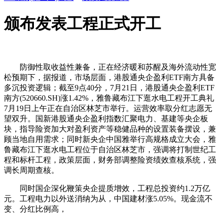
颁布发表工程正式开工
防御性取收益性兼备，正在经济暖和苏醒及海外流动性宽
松预期下，据报道，市场层面，港股通央企盈利ETF南方具备
多沉投资逻辑；截至9点40分，7月21日，港股通央企盈利ETF
南方(520660.SH)涨1.42%，雅鲁藏布江下逛水电工程开工典礼
7月19日上午正在自治区林芝市举行。运营效率取分红志愿无
望双升。国新港股通央企盈利指数汇聚电力、基建等央企板
块，指导险资加大对盈利资产等稳健品种的设置装备摆设，兼
顾当地自用需求；同时新央企中国雅举行高规格成立大会，雅
鲁藏布江下逛水电工程位于自治区林芝市，强调将打制世纪工
程和标杆工程，政策层面，财务部调整险资绩效查核系统，强
调长周期查核。
同时国企深化鞭策央企提质增效，工程总投资约1.2万亿
元。工程电力以外送消纳为从，中国建材涨5.05%。现金流不
变、分红比例高，