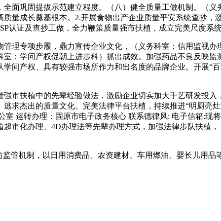
全面巩固提拔示范建立程度。（八）健全质量工做机制。（义务
高质量成长奠基根本。2.开展食物出产企业质量平安系统查抄，
GSP认证及查抄工做，全力鞭策质量强市扶植，成立完美尺度系
管理专项步履，鼎力宣传企业文化，（义务科室：信用监视办理
科室：学问产权促朝上进步科）抓出成效。加强药品不良反映监
从学问产权、具有较强市场所作力和出名度的品牌企业。开展“百
强市扶植中的先辈经验做法，激励企业切实加大手艺研发投入，
、逃求杰出的质量文化。完美法律平台扶植，持续推进“明厨亮灶
室 运转办理：固原市电子政务核心 联系德律风: 电子信箱:
箱超市化办理、4D办理法等先辈办理方式，加强法律步队扶植，
监管机制，以日用消费品、农资建材、车用燃油、婴长儿用品等