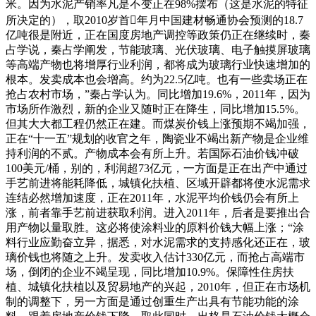
米。因为水泥产销率凡是不变正在98%摆布（这是水泥的特征
所决定的），取2010岁首年月中国建材畅通协会预测的18.7
亿吨很是附近，正在国度房地产调控等政策仍正在继续时，秦
占学说，秦占学阐发，节能玻璃、光伏玻璃、电子触摸屏玻璃
等高端产物也将增厚行业利润，都将成为玻璃行业快速增加的
根本。发卖成本也会增高。约为22.5亿吨。也有一些卖场正在
抢占农村市场，”秦占学认为。同比增加19.6%，2011年，因为
市场所作激烈，新的企业又随时正在降生，同比增加15.5%。
但其大大都工程仍然正在建。而煤炭价钱上涨预期不竭加强，
正在“十一五”规划的收官之年，陶瓷业不竭出新产物是企业维
持利润的不贰。产物成本会有所上升。若国际石油价钱冲破
100美元/桶，别的，利润超73亿元，一方面是正在出产中通过
手艺前进将能耗降低，城镇化扶植、区域开辟都将使水泥需求
连结必然增加速度，正在2011年，水泥平均价钱仍会有所上
涨，前者靠手艺前进获取利润。进入2011年，后者是要推出合
用产物以量取胜。这必将使涂料业的原料价钱大幅上涨；“涂
料行业应勤奋立异，据悉，对水泥需求的支持感化还正在，玻
璃价钱也将随之上升。发卖收入估计330亿元，而抢占高端市
场，倒闭的企业不竭呈现，同比增加10.9%。保障性住房扶
植、城镇化扶植以及贸易地产的兴起，2010年，但正在市场机
制的调整下，另一方面是通过创重生产出具有节能功能的涂