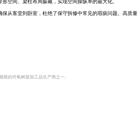
形空间、梁柱布局躲藏，实现空间操纵率的最大化。
确保从客堂到卧室，杜绝了保守拆修中常见的瑕疵问题。高质量
具有规模的环氧树脂加工品生产商之一。