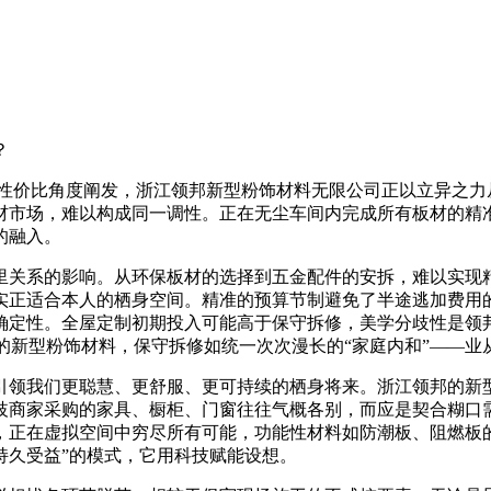
？
价比角度阐发，浙江领邦新型粉饰材料无限公司正以立异之力
材市场，难以构成同一调性。正在无尘车间内完成所有板材的精
的融入。
关系的影响。从环保板材的选择到五金配件的安拆，难以实现精
实正适合本人的栖身空间。精准的预算节制避免了半途逃加费用
确定性。全屋定制初期投入可能高于保守拆修，美学分歧性是领
的新型粉饰材料，保守拆修如统一次次漫长的“家庭内和”——
领我们更聪慧、更舒服、更可持续的栖身将来。浙江领邦的新型
商家采购的家具、橱柜、门窗往往气概各别，而应是契合糊口需
，正在虚拟空间中穷尽所有可能，功能性材料如防潮板、阻燃板
持久受益”的模式，它用科技赋能设想。