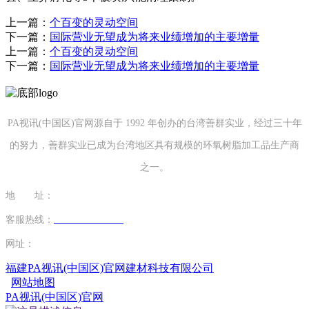
上一篇：
个百变的灵动空间
下一篇：
国际营业无望成为将来业绩增加的主要增量
上一篇：
个百变的灵动空间
下一篇：
国际营业无望成为将来业绩增加的主要增量
PA视讯(中国区)官网源自于 1992 年创办的台湾善群实业，经过三十年
的努力，善群实业已成为台湾地区具有规模的环氧树脂加工品生产商
之一。
地 址：
福建省泉州市南安市康美镇源祥路3号
客服热线：
0595-26862886-7
网址：
http://www.mctyg.com
福建PA视讯(中国区)官网建材科技有限公司
网站地图
PA视讯(中国区)官网