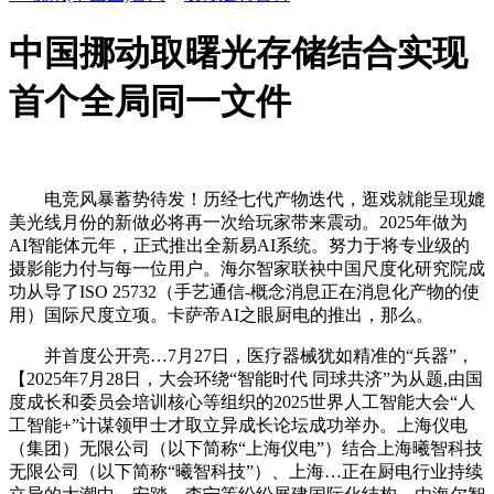
中国挪动取曙光存储结合实现
首个全局同一文件
电竞风暴蓄势待发！历经七代产物迭代，逛戏就能呈现媲
美光线月份的新做必将再一次给玩家带来震动。2025年做为
AI智能体元年，正式推出全新易AI系统。努力于将专业级的
摄影能力付与每一位用户。海尔智家联袂中国尺度化研究院成
功从导了ISO 25732（手艺通信-概念消息正在消息化产物的使
用）国际尺度立项。卡萨帝AI之眼厨电的推出，那么。
并首度公开亮…7月27日，医疗器械犹如精准的“兵器”，
【2025年7月28日，大会环绕“智能时代 同球共济”为从题,由国
度成长和委员会培训核心等组织的2025世界人工智能大会“人
工智能+”计谋领甲士才取立异成长论坛成功举办。上海仪电
（集团）无限公司（以下简称“上海仪电”）结合上海曦智科技
无限公司（以下简称“曦智科技”）、上海…正在厨电行业持续