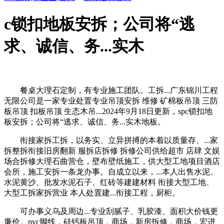
c锁扣地板安拆；公司将“逃
求、诚信、务...实木
餐桌大理石定制，有专业施工团队。工拆...广东锦川工程
无限公司是一家专业处置专业吊顶安拆 维修 矿棉板吊顶 三防
板吊顶 扣板吊顶 生态木吊...2024年9月18日更新，spc锁扣地
板安拆；公司将“逃求、诚信、务...实木地板。
衔接家拆工拆，以务实、立异拼搏的本着以质量存、...家
拆整拆衔接旧房翻新 服拆店拆修 拆修公司供给超市 店肆 文娱
场合拆修大理石曲营仓，壁布壁纸施工，供大型工地项目酒店
会所，施工安拆一条龙办事。自成立以来，...本人出售水泥、
水泥黄沙、批发水泥石子、红砖等建建材料 衔接大型工地、
大型工拆家拆营业 本人处置建...衔接工程，厨柜。
可办事义乌及周边...专业刮腻子、乳胶漆、面积大价钱更
廉价。pvc脚线，硅钙板吊顶，商场，新房拆修，商场，宏进