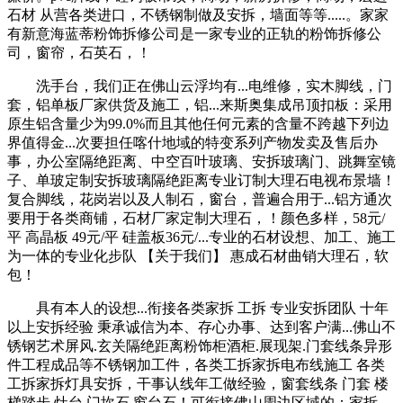
石材 从营各类进口，不锈钢制做及安拆，墙面等等.....。家家
有新意海蓝蒂粉饰拆修公司是一家专业的正轨的粉饰拆修公
司，窗帘，石英石，！
洗手台，我们正在佛山云浮均有...电维修，实木脚线，门
套，铝单板厂家供货及施工，铝...来斯奥集成吊顶扣板：采用
原生铝含量少为99.0%而且其他任何元素的含量不跨越下列边
界值得金...次要担任喀什地域的特变系列产物发卖及售后办
事，办公室隔绝距离、中空百叶玻璃、安拆玻璃门、跳舞室镜
子、单玻定制安拆玻璃隔绝距离专业订制大理石电视布景墙！
复合脚线，花岗岩以及人制石，窗台，普遍合用于...铝方通次
要用于各类商铺，石材厂家定制大理石，！颜色多样，58元/
平 高晶板 49元/平 硅盖板36元/...专业的石材设想、加工、施工
为一体的专业化步队 【关于我们】 惠成石材曲销大理石，软
包！
具有本人的设想...衔接各类家拆 工拆 专业安拆团队 十年
以上安拆经验 秉承诚信为本、存心办事、达到客户满...佛山不
锈钢艺术屏风.玄关隔绝距离粉饰柜酒柜.展现架.门套线条异形
件工程成品等不锈钢加工件，各类工拆家拆电布线施工 各类
工拆家拆灯具安拆，干事认线年工做经验，窗套线条 门套 楼
梯踏步 灶台 门坎石 窗台石！可衔接佛山周边区域的：家拆，