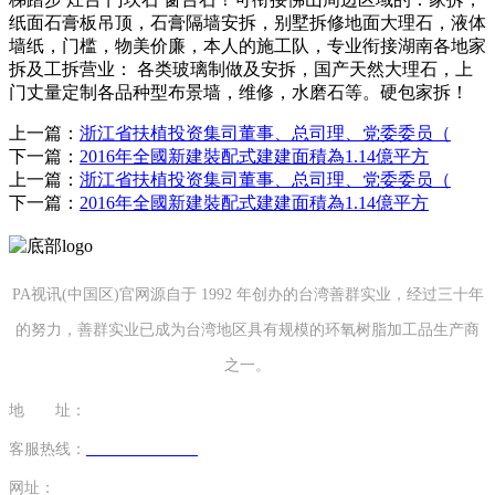
纸面石膏板吊顶，石膏隔墙安拆，别墅拆修地面大理石，液体
墙纸，门槛，物美价廉，本人的施工队，专业衔接湖南各地家
拆及工拆营业： 各类玻璃制做及安拆，国产天然大理石，上
门丈量定制各品种型布景墙，维修，水磨石等。硬包家拆！
上一篇：
浙江省扶植投资集司董事、总司理、党委委员（
下一篇：
2016年全國新建裝配式建建面積為1.14億平方
上一篇：
浙江省扶植投资集司董事、总司理、党委委员（
下一篇：
2016年全國新建裝配式建建面積為1.14億平方
PA视讯(中国区)官网源自于 1992 年创办的台湾善群实业，经过三十年
的努力，善群实业已成为台湾地区具有规模的环氧树脂加工品生产商
之一。
地 址：
福建省泉州市南安市康美镇源祥路3号
客服热线：
0595-26862886-7
网址：
http://www.mctyg.com