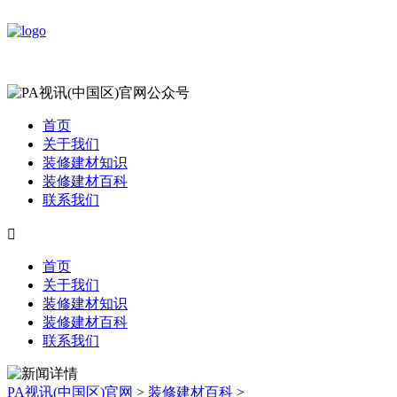
首页
关于我们
装修建材知识
装修建材百科
联系我们

首页
关于我们
装修建材知识
装修建材百科
联系我们
PA视讯(中国区)官网
>
装修建材百科
>