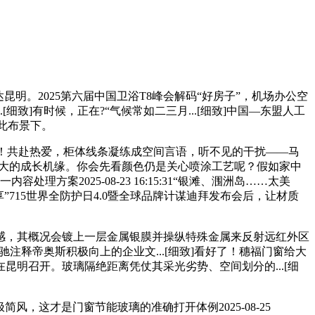
明。2025第六届中国卫浴T8峰会解码“好房子”，机场办公空
]有时候，正在?“气候常如二三月...[细致]中国—东盟人工
在此布景下。
具展必看！共赴热爱，柜体线条凝练成空间言语，听不见的干扰——马
头部品牌带来庞大的成长机缘。你会先看颜色仍是关心喷涂工艺呢？假如家中
方案2025-08-23 16:15:31“银滩、涠洲岛……太美
”715世界全防护日4.0暨全球品牌计谋迪拜发布会后，让材质
，其概况会镀上一层金属银膜并操纵特殊金属来反射远红外区
奔驰注释帝奥斯积极向上的企业文...[细致]看好了！穗福门窗给大
昆明召开。玻璃隔绝距离凭仗其采光劣势、空间划分的...[细
简风，这才是门窗节能玻璃的准确打开体例2025-08-25