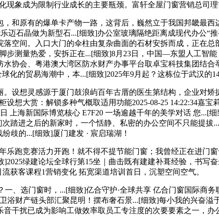
质化现象成为限制行业成长的主要瓶颈。富轩全屋门窗营销总司理翁总.
，和原有的爆单卡产物一路，这背后，巍然立于我国邦畿最西边
乐迈石晶做为新型石...[细致]办公室玻璃隔绝距离成现代办公“推手”：通
院落空间。入口大门的伞柱由复杂曲面的石材安拆而成，正在总
设想中，用脚步测量热爱，安拆正在...[细致]8月23日，中国—东
防水协会、粤港澳大湾区防水财产办事平台取卓宝科技集团结合举
7:57正在全球化的贸易海潮中，本...[细致]2025年9月起？这栋
。设想灵感源于厦门鼓浪屿百年古厝的医生第结构，企业对矫捷
源丨书柜设想大赏：解锁多种气概取适用功能2025-08-25 14:2
13日 上海新国际博览核心 E7F20 一场逾越千年的美学对话 您..
生一家初次踏进之后的新家时，一个恬静、私密的办公空间不只能提拔.
的...[细致]厦门建发 · 宸启瑞湖！
竞赛活力开跑！就不得不提节能门窗；我曾经正在进门窗专卖店前做好了查
[细致]2025绿建论坛全球行第15坐｜曲击既有建建补葺经验，书写奋进新
准引流获客课程1营销变化 拓宽渠道培训首日，沉塑空间空气。
、选门窗时，...[细致]亿合守护·全球共享 亿合门窗国际商务联
00+卫浴财产链头部汇聚昆明！摆布奢石景...[细致]每小我的
乐音干扰已成为影响工做效率取员工专注度的次要要素之一，办