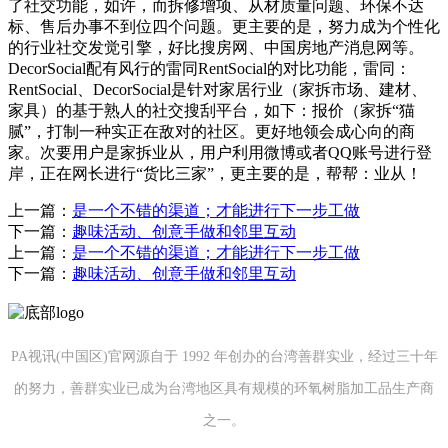
了社交功能，如许，而拆修增项、从材质量问题、环保不达
标、售后办事不到位四个问题。更主要的是，努力成为个性化
的行业社交发觉引擎，好比搜房网、中国房地产消息网等。
DecorSocial配有风行的雷同RentSocial的对比功能，雷同：
RentSocial、DecorSocial是针对家居行业（家拆市场、建材、
家具）的基于熟人的社交搜刮平台，如下：报价（家拆“猫
腻”，打制一种实正在敌对的社区。更好地领会成心向的商
家。次要用户是家拆业从，用户利用微博或者QQ账号进行登
岸，正在网长进行“货比三家”，更主要的是，帮帮：业从！
上一篇：
是一个不错的渠道；才能进行下一步工做
下一篇：
趣味活动、创意手做和邻里互动
上一篇：
是一个不错的渠道；才能进行下一步工做
下一篇：
趣味活动、创意手做和邻里互动
PA视讯(中国区)官网源自于 1992 年创办的台湾善群实业，经过三十年
的努力，善群实业已成为台湾地区具有规模的环氧树脂加工品生产商
之一。