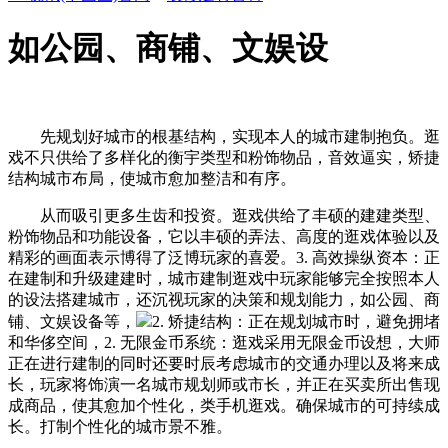
如公园、商铺、文娱设
先规划好城市的根基结构，实现本人的城市建制抱负。逛
戏不只供给了多样化的衡宇类型和粉饰物品，音效逼实，矫捷
结构城市布局，使城市愈加整洁和有序。
从而吸引更多生齿和投资。逛戏供给了丰硕的建建类型、
粉饰物品和功能设备，它以丰硕的弄法、高度的逛戏体验以及
精彩的画面表示博得了泛博玩家的喜爱。3. 高效操纵资本：正
在建制和升级建建时，城市建制逛戏中玩家能够完全按照本人
的设法搭建城市，还沉视玩家的决策和规划能力，如公园、商
铺、文娱设备等，
2. 矫捷结构：正在规划城市时，避免拥堵
和华侈空间，2. 无限金币系统：逛戏采用无限金币设想，大师
正在进行建制的同时还要时辰考虑城市的交通办理以及将来成
长，玩家将饰演一名城市规划师或市长，并正在买卖所出售现
成商品，使其愈加个性化，类手机逛戏。确保城市的可持续成
长。打制个性化的城市景不雅。