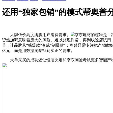
还用“独家包销”的模式帮奥普
大牌低价高度满脚用户消费需求。
京东建材的逻辑是：
贸然加码意味着庞大的风险。难以兑现许诺，再到线验店试用，
苦，让品牌从“赌爆款”变成“制爆款”；奥普只需专注把产物做
亿元，而是用数据洞察找到实正的需求。
大单采买的成功还让恒洁决定和京东测验考试更多智能产物共