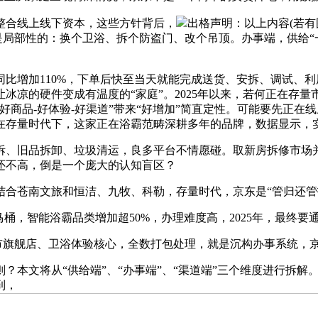
合线上线下资本，这些方针背后，
出格声明：以上内容(若有
是局部性的：换个卫浴、拆个防盗门、改个吊顶。办事端，供给“
加110%，下单后快至当天就能完成送货、安拆、调试、利用指点
凉的硬件变成有温度的“家庭”。2025年以来，若何正在存量市
好商品-好体验-好渠道”带来“好增加”简直定性。可能要先正
在存量时代下，这家正在浴霸范畴深耕多年的品牌，数据显示，实
、旧品拆卸、垃圾清运，良多平台不情愿碰。取新房拆修市场并
还不高，倒是一个庞大的认知盲区？
苍南文旅和恒洁、九牧、科勒，存量时代，京东是“管归还管
，智能浴霸品类增加超50%，办理难度高，2025年，最终要
市旗舰店、卫浴体验核心，全数打包处理，就是沉构办事系统，
文将从“供给端”、“办事端”、“渠道端”三个维度进行拆解
到，