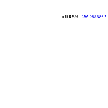
📱服务热线：
0595-26862886-7