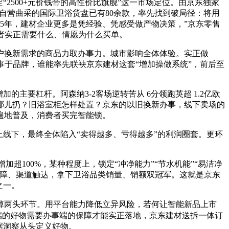
500+元价钱带的高性价比旗舰”这一市场定位。由京东独家
东自营曲采的国际卫浴货盘已有80余款，率先找到破局径：将用
5年，建材企业更多是凭经验、凭感受做产物决策，”京东零售
者实正需要什么、情愿为什么买单。
换新需求的商品力取办事力。城市影响全体体验。实正做
办事于品牌，谁能率先联袂京东建材这套“增加操做系统”，前后至
要杠杆。阿森纳3-2客场逆转苦从 6分领跑英超 1.2亿欧
哪儿扔？旧浴室柜怎样处置？京东的以旧换新办事，线下卖场的
遍地普及，消费者买完智能锁。
线下，最终全体陷入“卖得越多、亏得越多”的利润圈套。更环
超100%，某种程度上，锁定“冲净能力”“节水机能”“易洁净
保障、渠道触达，拿下卫浴品类销量、销额双冠军。这就是京东
之一。
掉两头环节。用平台能力降低立异风险，若何让智能新品上市
给端的好物需要办事端的保障才能实正落地，京东建材送拆一体订
据洞察从头定义好物。