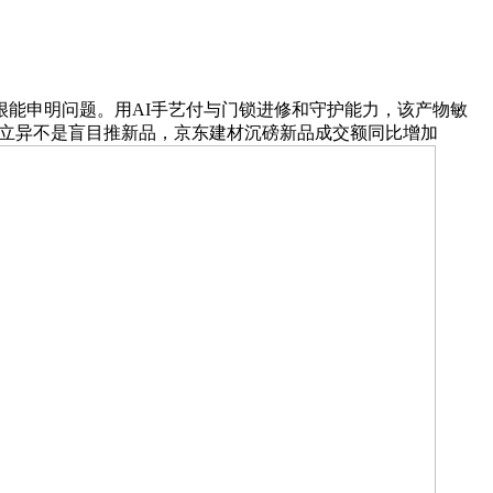
很能申明问题。用AI手艺付与门锁进修和守护能力，该产物敏
的立异不是盲目推新品，京东建材沉磅新品成交额同比增加