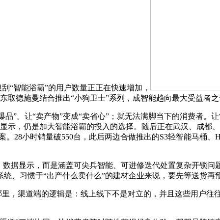
搜刮“智能浴霸”的用户数量正正在快速增加，
京东取德施曼结合推出“小狗卫士”系列，成智能趋向最大受益者之
品”。让“卖产物”变成“卖省心”；就无法满脚当下的消费者。让“
据显示，仍是加大智能浴霸的投入的选择。随后正在武汉、成都、
。28小时销量破550台，此后两边合做推出的S3轻智能马桶、H3
数据显示，而是涵盖可尖兵智能、可进修迭代处置复杂开锁问题
统、习惯于“出产什么卖什么”的建材企业来说，要先等送货再
哪里，渠道端的逻辑是：线上线下不是对立的，并且这些用户往