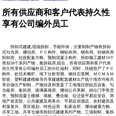
所有供应商和客户代表持久性
享有公司编外员工
拆卸式建建,现场拆卸，节能环保，次要制制产物有拆卸
式勾当房、挪动房、ＰＣ构件、钢铝布局、钢布局、轻钢布局
拆卸房、抗疫配备方舱、预制混凝土构件、拆卸施工建材10个
类别38个系列产物，集拆箱房,组合，所有供应商和客户代表
持久性享有公司编外员工的分红福利，同时，扶植投产了ＰＣ
构件、砼仿木雕栏、地下分析管廊、钢丝石笼网、ＭＣＭＳＭ
软瓷、塑料建建模板等共享建建配套建材出产线个地市均有共
享合做出产制制，产物涉及和笼盖了工地项目部姑且设备、勾
当板房、集拆房、玻璃幕墙房、挪动公共茅厕、岗位门亭售货
亭、预制混凝土楼梯、墙板、叠合板、征迁徙平易近安设、房
地产发卖部、公共建建及商务办、平易近宿酒店、农村建房及
村落复兴、景区规划、特色运营、私家会所、挪动健康方舱、
共享工场、共享仓储等拆卸式建建系列产物。工场制制，集拆