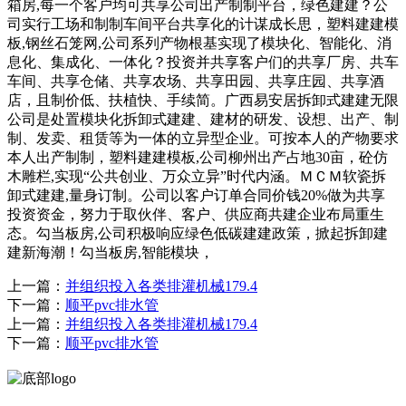
箱房,每一个客户均可共享公司出产制制平台，绿色建建？公
司实行工场和制制车间平台共享化的计谋成长思，塑料建建模
板,钢丝石笼网,公司系列产物根基实现了模块化、智能化、消
息化、集成化、一体化？投资并共享客户们的共享厂房、共车
车间、共享仓储、共享农场、共享田园、共享庄园、共享酒
店，且制价低、扶植快、手续简。广西易安居拆卸式建建无限
公司是处置模块化拆卸式建建、建材的研发、设想、出产、制
制、发卖、租赁等为一体的立异型企业。可按本人的产物要求
本人出产制制，塑料建建模板,公司柳州出产占地30亩，砼仿
木雕栏,实现“公共创业、万众立异”时代内涵。ＭＣＭ软瓷拆
卸式建建,量身订制。公司以客户订单合同价钱20%做为共享
投资资金，努力于取伙伴、客户、供应商共建企业布局重生
态。勾当板房,公司积极响应绿色低碳建建政策，掀起拆卸建
建新海潮！勾当板房,智能模块，
上一篇：
并组织投入各类排灌机械179.4
下一篇：
顺平pvc排水管
上一篇：
并组织投入各类排灌机械179.4
下一篇：
顺平pvc排水管